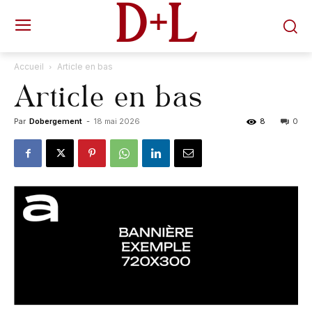
D+L
Accueil
Article en bas
Article en bas
Par
Dobergement
-
18 mai 2026
8
0