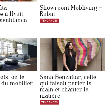
ita
Showroom Mobliving –
 à Hyatt
Rabat
asablanca
TENDANCES
is, ou le
Sana Benzaitar, celle
du mobilier.
qui faisait parler la
main et chanter la
matière
TENDANCES