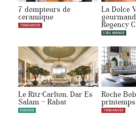
7 dompteurs de
La Dolce V
céramique
gourmande
Regency C
TENDANCES
L'ŒIL MANGE
Le Ritz-Carlton, Dar Es
Roche Bobo
Salam – Rabat
printemps 
ÉVASION
TENDANCES