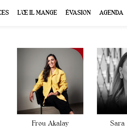
CES
L’ŒIL MANGE
ÉVASION
AGENDA
Frou Akalay
Sara 