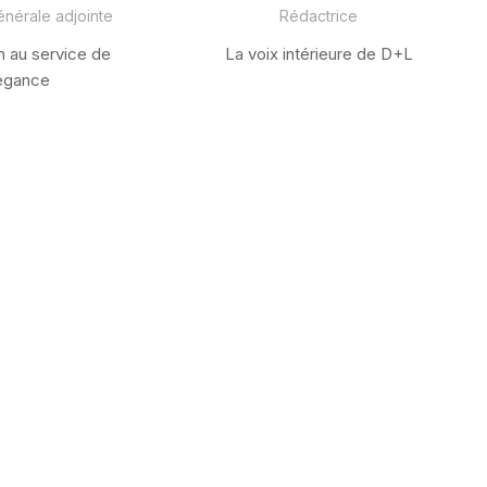
énérale adjointe
Rédactrice
n au service de
La voix intérieure de D+L
légance