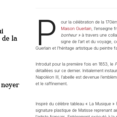
P
our la célébration de la 170è
Maison Guerlain
, l’enseigne f
i
bonheur »
à travers une coll
 de la
signe de l’art et du voyage,
Guerlain et l’héritage artistique du peintre 
Introduit pour la première fois en 1853, le
F
détaillées sur ce dernier. Initialement ins
Napoléon III, l’abeille est devenue l’emblè
 noyer
et le raffinement.
Inspiré du célèbre tableau « La Musique » (1
signature plastique de Matisse reprenant ai
l’artiste français. Entièrement exécuté à la