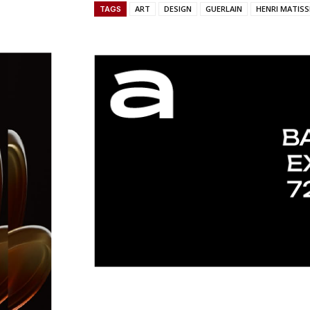
ART
DESIGN
GUERLAIN
HENRI MATISS
TAGS