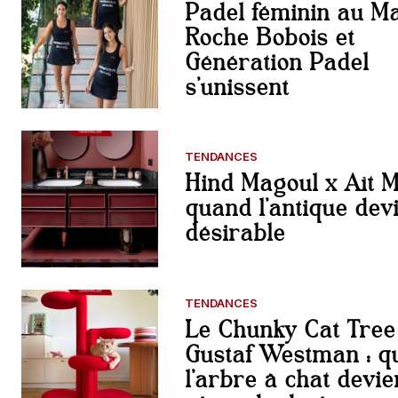
Padel féminin au Ma
Roche Bobois et
Génération Padel
s’unissent
TENDANCES
Hind Magoul x Aït M
quand l’antique dev
désirable
TENDANCES
Le Chunky Cat Tree
Gustaf Westman : q
l’arbre à chat devie