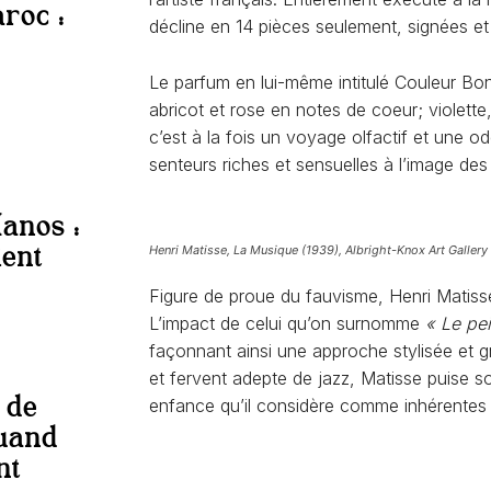
roc :
décline en 14 pièces seulement, signées e
Le parfum en lui-même intitulé Couleur Bon
abricot et rose en notes de coeur; violette
c’est à la fois un voyage olfactif et une od
senteurs riches et sensuelles à l’image des
anos :
ient
Henri Matisse,
La Musique
(1939), Albright-Knox Art Gallery
Figure de proue du fauvisme, Henri Matisse
L’impact de celui qu’on surnomme
« Le pe
façonnant ainsi une approche stylisée et g
et fervent adepte de jazz, Matisse puise s
 de
enfance qu’il considère comme inhérentes
uand
nt