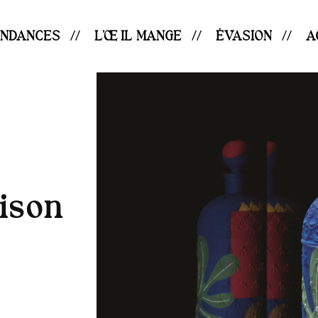
ENDANCES
L’ŒIL MANGE
ÉVASION
A
ison