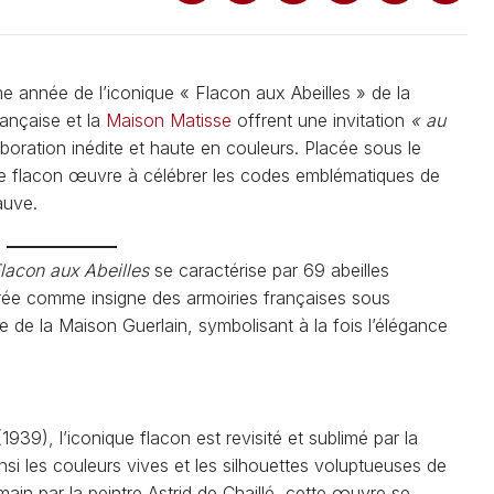
me année de l’iconique « Flacon aux Abeilles » de la
rançaise et la
Maison Matisse
offrent une invitation
« au
aboration inédite et haute en couleurs. Placée sous le
 ce flacon œuvre à célébrer les codes emblématiques de
fauve.
lacon aux Abeilles
se caractérise par 69 abeilles
taurée comme insigne des armoiries françaises sous
me de la Maison Guerlain, symbolisant à la fois l’élégance
939), l’iconique flacon est revisité et sublimé par la
nsi les couleurs vives et les silhouettes voluptueuses de
 main par la peintre Astrid de Chaillé, cette œuvre se