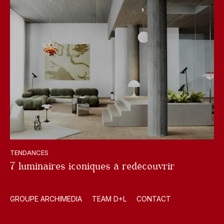
TENDANCES
7 luminaires iconiques à redécouvrir
GROUPE ARCHIMEDIA
TEAM D+L
CONTACT