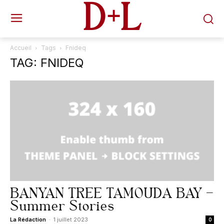
D+L
Accueil
Tags
Fnideq
TAG: FNIDEQ
BANYAN TREE TAMOUDA BAY –
Summer Stories
La Rédaction
-
1 juillet 2023
0