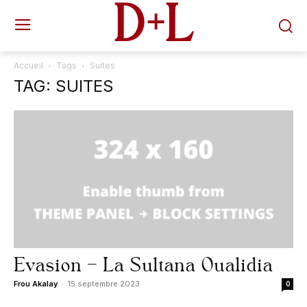
D+L
Accueil
Tags
Suites
TAG: SUITES
Evasion – La Sultana Oualidia
Frou Akalay
-
15 septembre 2023
0