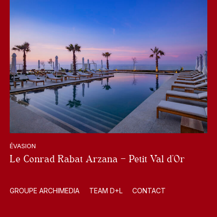
ÉVASION
Le Conrad Rabat Arzana – Petit Val d’Or
GROUPE ARCHIMEDIA
TEAM D+L
CONTACT