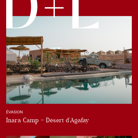
ÉVASION
Inara Camp – Désert d’Agafay