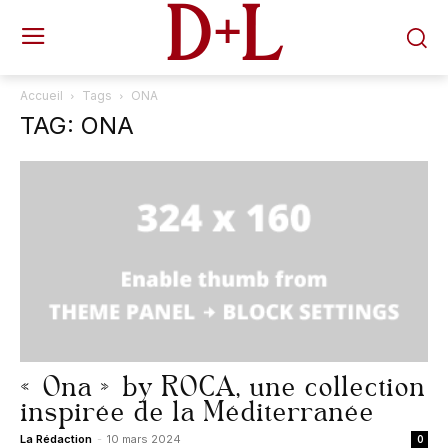
D+L
Accueil
Tags
ONA
TAG: ONA
« Ona » by ROCA, une collection
inspirée de la Méditerranée
La Rédaction
-
10 mars 2024
0