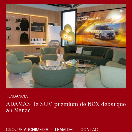
TENDANCES
ADAMAS, le SUV premium de ROX débarque
au Maroc
GROUPE ARCHIMEDIA
TEAM D+L
CONTACT