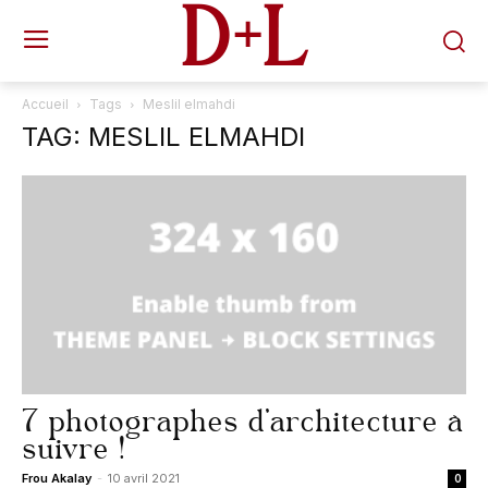
D+L
Accueil
Tags
Meslil elmahdi
TAG: MESLIL ELMAHDI
7 photographes d’architecture à
suivre !
Frou Akalay
-
10 avril 2021
0