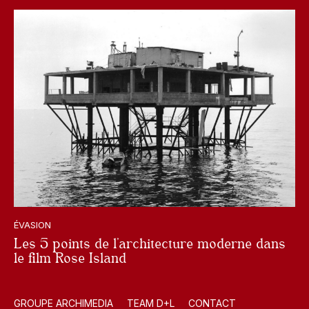
ÉVASION
Les 5 points de l’architecture moderne dans
le film Rose Island
GROUPE ARCHIMEDIA
TEAM D+L
CONTACT