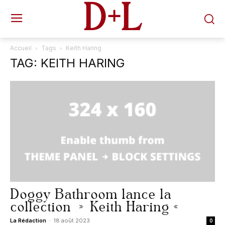
D+L
Accueil
Tags
Keith Haring
TAG: KEITH HARING
Doggy Bathroom lance la
collection » Keith Haring «
La Rédaction
-
18 août 2023
0