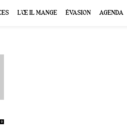
CES
L’ŒIL MANGE
ÉVASION
AGENDA
0