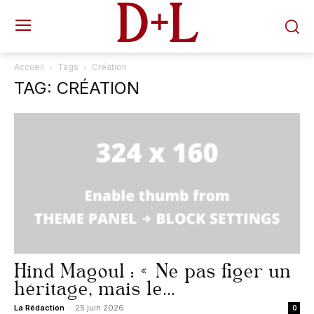
D+L
Accueil
Tags
Création
TAG: CRÉATION
Hind Magoul : « Ne pas figer un
héritage, mais le...
La Rédaction
-
25 juin 2026
0