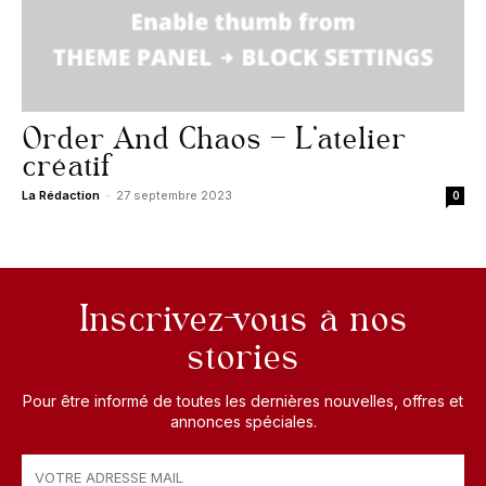
Order And Chaos – L’atelier
créatif
La Rédaction
-
27 septembre 2023
0
Inscrivez-vous à nos
stories
Pour être informé de toutes les dernières nouvelles, offres et
annonces spéciales.