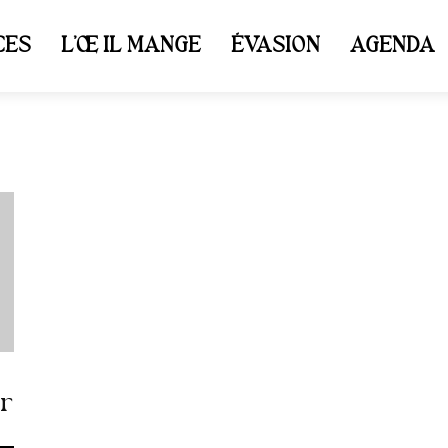
CES
L’ŒIL MANGE
ÉVASION
AGENDA
ur