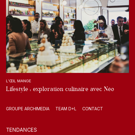
L'ŒIL MANGE
Lifestyle : exploration culinaire avec Néo
GROUPE ARCHIMEDIA
TEAM D+L
CONTACT
TENDANCES