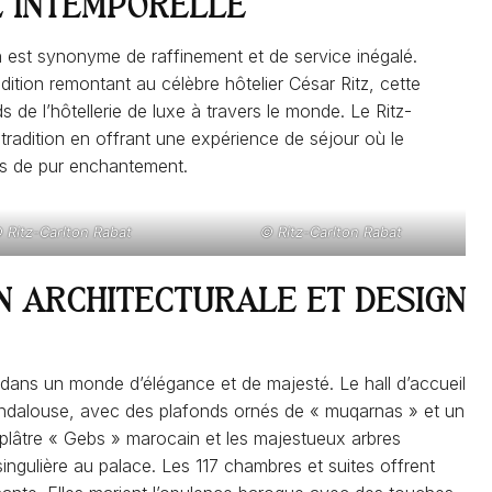
E INTEMPORELLE
on est synonyme de raffinement et de service inégalé.
tion remontant au célèbre hôtelier César Ritz, cette
 de l’hôtellerie de luxe à travers le monde. Le Ritz-
tradition en offrant une expérience de séjour où le
ts de pur enchantement.
 Ritz-Carlton Rabat
© Ritz-Carlton Rabat
ON ARCHITECTURALE ET DESIGN
és dans un monde d’élégance et de majesté. Le hall d’accueil
andalouse, avec des plafonds ornés de « muqarnas » et un
 plâtre « Gebs » marocain et les majestueux arbres
ingulière au palace. Les 117 chambres et suites offrent