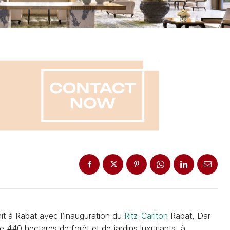
init à Rabat avec l’inauguration du
Ritz-Carlton
Rabat, Dar
 440 hectares de forêt et de jardins luxuriants, à