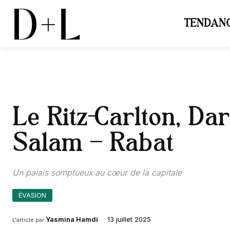
D+L
TENDAN
Le Ritz-Carlton, Da
Salam – Rabat
Un palais somptueux au cœur de la capitale
ÉVASION
13 juillet 2025
Yasmina Hamdi
L'article par