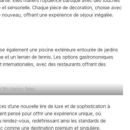
nante. Elles marient l’opulence baroque avec des touches
 et sensorielle. Chaque pièce de décoration, choisie avec
 le nouveau, offrant une expérience de séjour inégalée.
se également une piscine extérieure entourée de jardins
ne et un terrain de tennis. Les options gastronomiques
et internationales, avec des restaurants offrant des
 Ritz-Carlton Rabat
es d’une nouvelle ère de luxe et de sophistication à
ment pensé pour offrir une expérience unique, où
au rendez-vous, redéfinissant ainsi les standards de
aroc comme une destination premium et singulière.