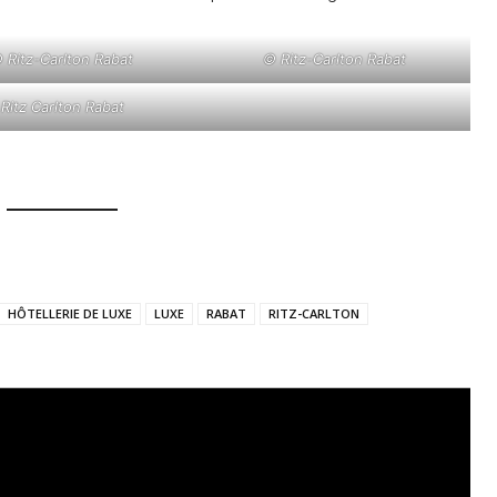
 Ritz-Carlton Rabat
© Ritz-Carlton Rabat
Ritz Carlton Rabat
HÔTELLERIE DE LUXE
LUXE
RABAT
RITZ-CARLTON