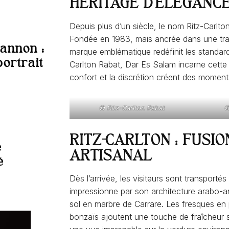
HÉRITAGE D’ÉLÉGANC
Depuis plus d’un siècle, le nom Ritz-Carlt
Fondée en 1983, mais ancrée dans une tradi
annon :
marque emblématique redéfinit les standards
ortrait
Carlton Rabat, Dar Es Salam incarne cette 
confort et la discrétion créent des momen
© Ritz-Carlton Rabat
©
RITZ-CARLTON : FUSI
e
ARTISANAL
é
Dès l’arrivée, les visiteurs sont transport
impressionne par son architecture arabo-
sol en marbre de Carrare. Les fresques en
bonzaïs ajoutent une touche de fraîcheur s