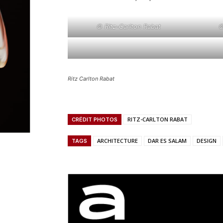
© Ritz-Carlton Rabat
©
Ritz Carlton Rabat
RITZ-CARLTON RABAT
CRÉDIT PHOTOS
ARCHITECTURE
DAR ES SALAM
DESIGN
TAGS