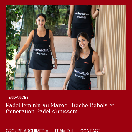
TENDANCES
Padel féminin au Maroc : Roche Bobois et
Génération Padel s’unissent
GROUPE ARCHIMEDIA
TEAM D+L
CONTACT