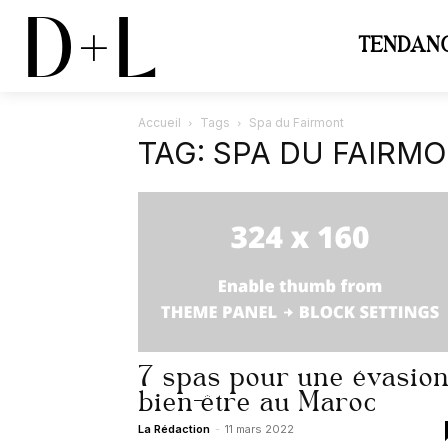
D+L
TENDAN
Accueil
Tags
Spa du Fairmont
TAG: SPA DU FAIRM
7 spas pour une évasio
bien-être au Maroc
La Rédaction
-
11 mars 2022