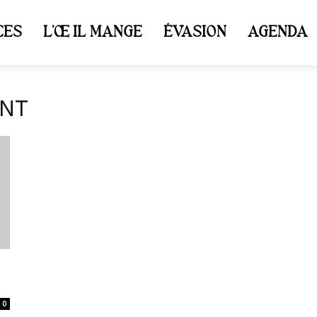
CES
L’ŒIL MANGE
ÉVASION
AGENDA
ONT
n
0