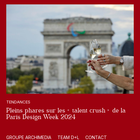
TENDANCES
Pleins phares sur les « talent crush » de la
Paris Design Week 2024
GROUPE ARCHIMEDIA
TEAM D+L
CONTACT