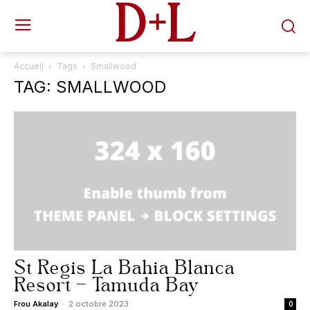
D+L
Accueil
Tags
Smallwood
TAG: SMALLWOOD
St Regis La Bahia Blanca
Resort – Tamuda Bay
Frou Akalay
-
2 octobre 2023
0