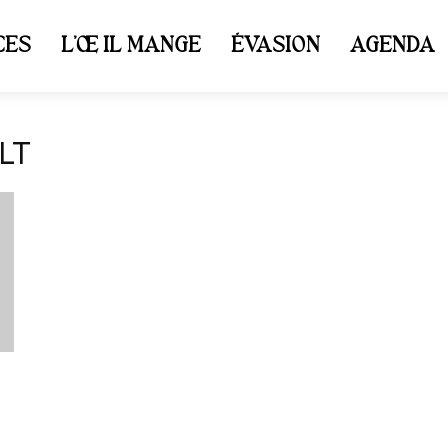
CES
L’ŒIL MANGE
ÉVASION
AGENDA
LT