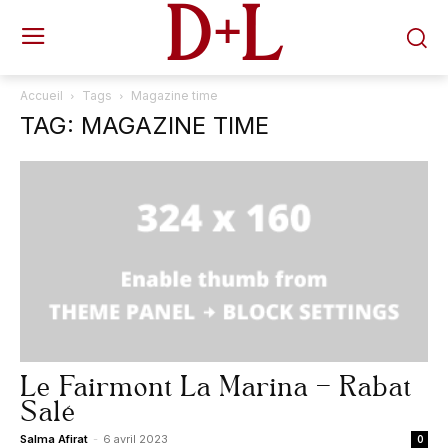
D+L
Accueil
Tags
Magazine time
TAG: MAGAZINE TIME
Le Fairmont La Marina – Rabat
Salé
Salma Afirat
-
6 avril 2023
0