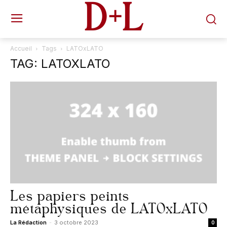
D+L
Accueil
Tags
LATOxLATO
TAG: LATOXLATO
Les papiers peints
métaphysiques de LATOxLATO
La Rédaction
-
3 octobre 2023
0