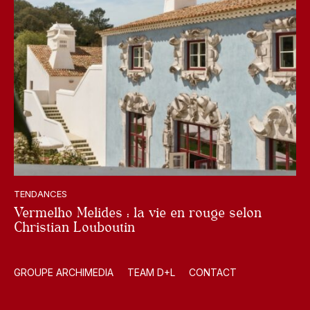
TENDANCES
Vermelho Melides : la vie en rouge selon
Christian Louboutin
GROUPE ARCHIMEDIA
TEAM D+L
CONTACT