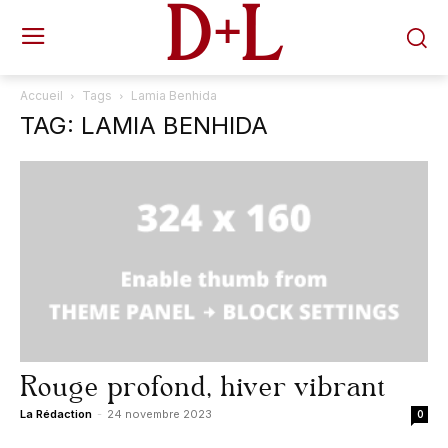
D+L
Accueil
Tags
Lamia Benhida
TAG: LAMIA BENHIDA
Rouge profond, hiver vibrant
La Rédaction
-
24 novembre 2023
0