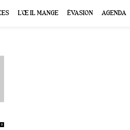
CES
L’ŒIL MANGE
ÉVASION
AGENDA
0