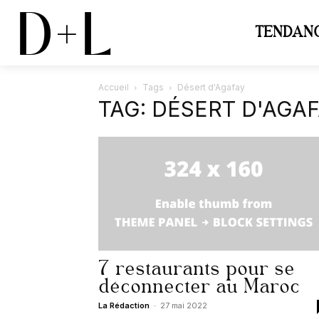
D+L
TENDAN
Accueil
Tags
Désert d'Agafay
TAG: DÉSERT D'AGA
7 restaurants pour se
déconnecter au Maroc
La Rédaction
-
27 mai 2022