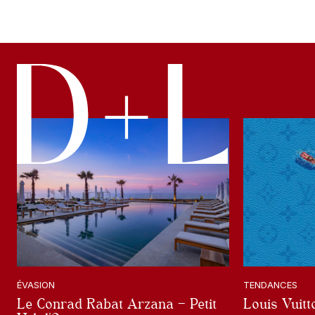
ÉVASION
TENDANCES
Le Conrad Rabat Arzana – Petit
Louis Vuit