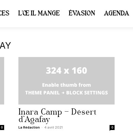
CES
L’ŒIL MANGE
ÉVASION
AGENDA
FAY
Inara Camp – Désert
d’Agafay
La Rédaction
-
4 avril 2021
0
0