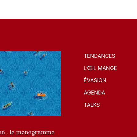
TENDANCES
L’ŒIL MANGE
ÉVASION
AGENDA
TALKS
ton : le monogramme