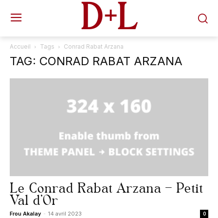
D+L
Accueil
Tags
Conrad Rabat Arzana
TAG: CONRAD RABAT ARZANA
Le Conrad Rabat Arzana – Petit
Val d’Or
Frou Akalay
-
14 avril 2023
0