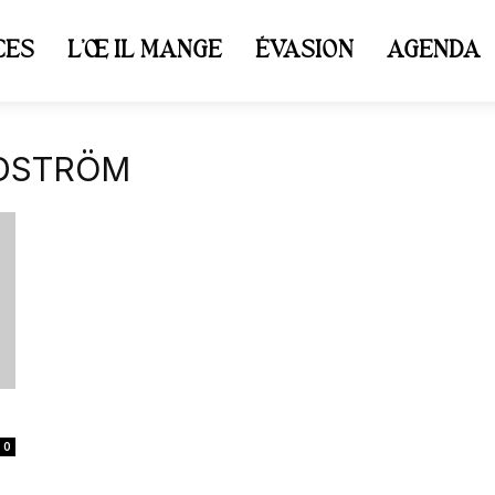
CES
L’ŒIL MANGE
ÉVASION
AGENDA
NDSTRÖM
0