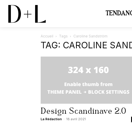
D+L
TENDAN
Accueil
Tags
Caroline Sandström
TAG: CAROLINE SA
Design Scandinave 2.0
La Rédaction
-
18 avril 2021