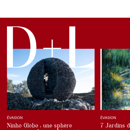
ÉVASION
ÉVASION
Ninho Globo : une sphère
7 Jardins 