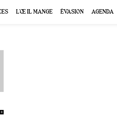
CES
L’ŒIL MANGE
ÉVASION
AGENDA
0