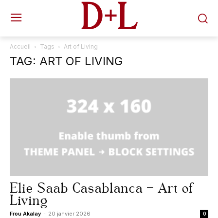
D+L
Accueil
Tags
Art of Living
TAG: ART OF LIVING
Elie Saab Casablanca – Art of
Living
Frou Akalay
-
20 janvier 2026
0