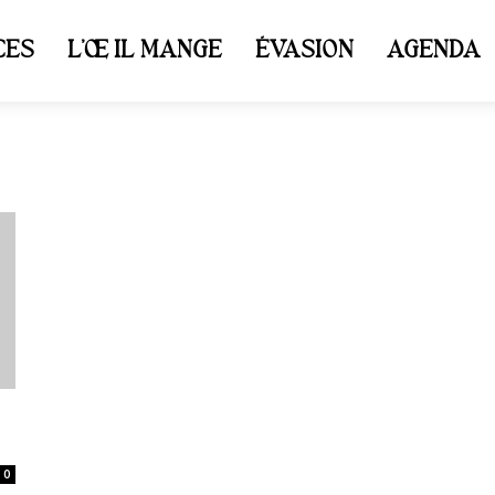
CES
L’ŒIL MANGE
ÉVASION
AGENDA
0