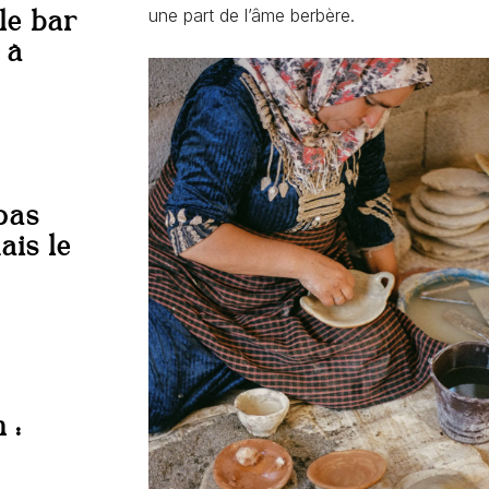
le bar
une part de l’âme berbère.
 à
pas
ais le
 :