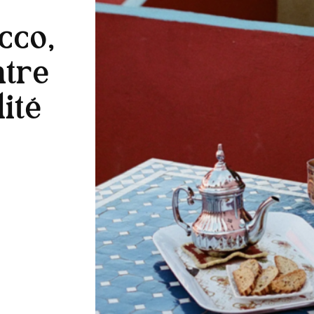
cco,
ntre
ité