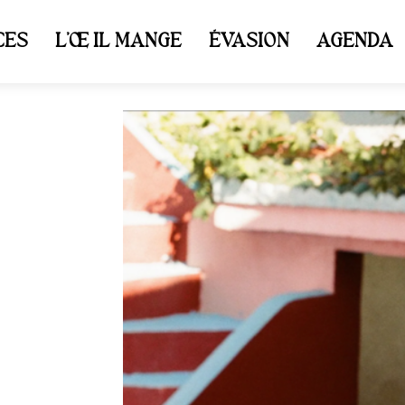
CES
L’ŒIL MANGE
ÉVASION
AGENDA